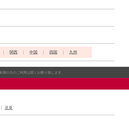
関西
中国
四国
九州
歳未満の方のご利用は固くお断り致します。
北見