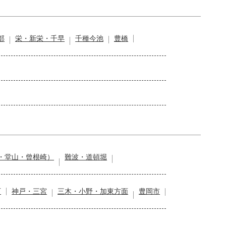
部
栄・新栄・千早
千種今池
豊橋
・堂山・曾根崎）
難波・道頓堀
石
神戸・三宮
三木・小野・加東方面
豊岡市