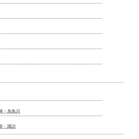
崎・糸魚川
那・諏訪