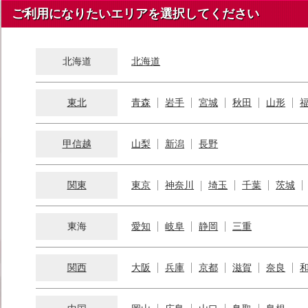
ご利用になりたいエリアを選択してください
北海道
北海道
東北
青森
岩手
宮城
秋田
山形
甲信越
山梨
新潟
長野
関東
東京
神奈川
埼玉
千葉
茨城
東海
愛知
岐阜
静岡
三重
関西
大阪
兵庫
京都
滋賀
奈良