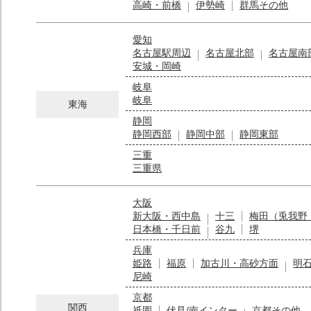
高崎・前橋
伊勢崎
群馬その他
愛知
名古屋駅周辺
名古屋北部
名古屋南
安城・岡崎
岐阜
岐阜
東海
静岡
静岡西部
静岡中部
静岡東部
三重
三重県
大阪
新大阪・西中島
十三
梅田（兎我野
日本橋・千日前
谷九
堺
兵庫
姫路
福原
加古川・高砂方面
明
尼崎
京都
関西
祇園
伏見/南インター
京都その他