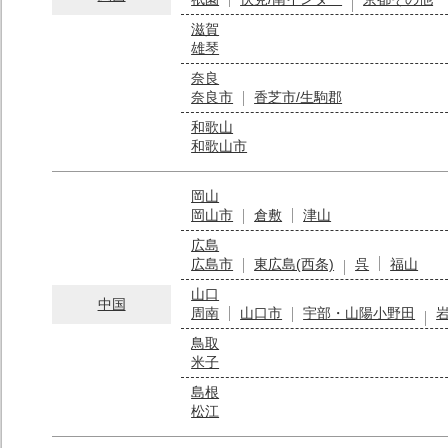
滋賀
雄琴
奈良
奈良市
香芝市/生駒郡
和歌山
和歌山市
岡山
岡山市
倉敷
津山
広島
広島市
東広島(西条)
呉
福山
山口
中国
周南
山口市
宇部・山陽小野田
鳥取
米子
島根
松江