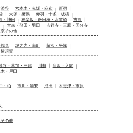
渋谷
六本木・赤坂・麻布
新宿
袋
大塚・巣鴨
赤羽・十条・板橋
原・神田
神楽坂・飯田橋・水道橋
吉原
留
大森・蒲田・羽田
吉祥寺・三鷹・国分寺
東京その他
・鶴見
堀之内・南町
藤沢・平塚
横須賀
越谷・草加・三郷
川越
所沢・入間
志木・戸田
戸・柏
市川・浦安
成田
木更津・市原
久
木その他