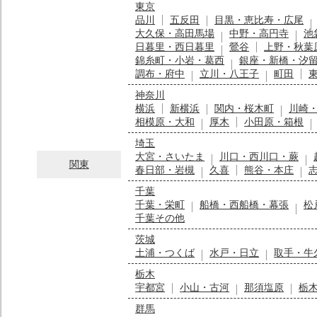
東京
品川
五反田
目黒・恵比寿・広尾
大久保・高田馬場
中野・高円寺
池
日暮里・西日暮里
鶯谷
上野・秋葉
錦糸町・小岩・葛西
銀座・新橋・汐
調布・府中
立川・八王子
町田
神奈川
横浜
新横浜
関内・桜木町
川崎
相模原・大和
厚木
小田原・箱根
埼玉
大宮・さいたま
川口・西川口・蕨
関東
春日部・岩槻
久喜
熊谷・本庄
千葉
千葉・栄町
船橋・西船橋・幕張
松
千葉その他
茨城
土浦・つくば
水戸・日立
取手・牛
栃木
宇都宮
小山・古河
那須塩原
栃
群馬