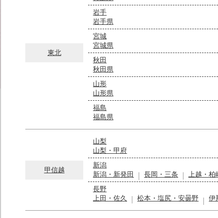
岩手
岩手県
宮城
宮城県
東北
秋田
秋田県
山形
山形県
福島
福島県
山梨
山梨・甲府
新潟
甲信越
新潟・新発田
長岡・三条
上越・柏
長野
上田・佐久
松本・塩尻・安曇野
伊