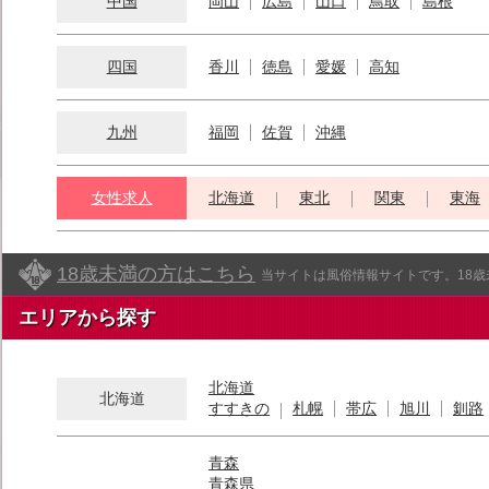
中国
岡山
広島
山口
鳥取
島根
四国
香川
徳島
愛媛
高知
九州
福岡
佐賀
沖縄
女性求人
北海道
東北
関東
東海
18歳未満の方はこちら
当サイトは風俗情報サイトです。18
エリアから探す
北海道
北海道
すすきの
札幌
帯広
旭川
釧路
青森
青森県