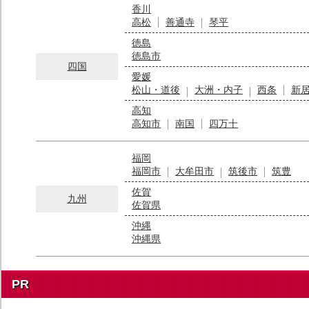
香川
高松
善通寺
琴平
徳島
徳島市
四国
愛媛
松山・道後
大洲・内子
西条
新
高知
高知市
南国
四万十
福岡
福岡市
大牟田市
筑後市
筑豊
佐賀
九州
佐賀県
沖縄
沖縄県
PR