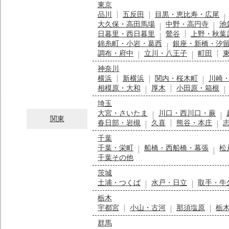
東京
品川
五反田
目黒・恵比寿・広尾
大久保・高田馬場
中野・高円寺
池
日暮里・西日暮里
鶯谷
上野・秋葉
錦糸町・小岩・葛西
銀座・新橋・汐
調布・府中
立川・八王子
町田
神奈川
横浜
新横浜
関内・桜木町
川崎
相模原・大和
厚木
小田原・箱根
埼玉
大宮・さいたま
川口・西川口・蕨
関東
春日部・岩槻
久喜
熊谷・本庄
千葉
千葉・栄町
船橋・西船橋・幕張
松
千葉その他
茨城
土浦・つくば
水戸・日立
取手・牛
栃木
宇都宮
小山・古河
那須塩原
栃
群馬