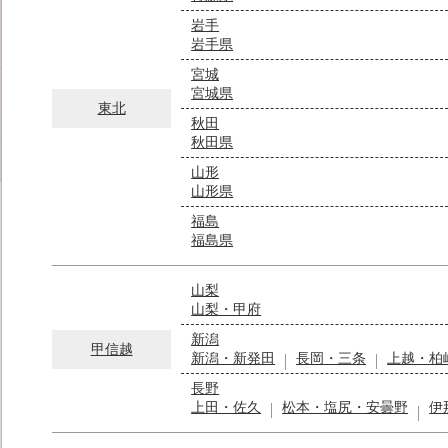
岩手
岩手県
宮城
宮城県
東北
秋田
秋田県
山形
山形県
福島
福島県
山梨
山梨・甲府
新潟
甲信越
新潟・新発田
長岡・三条
上越・柏
長野
上田・佐久
松本・塩尻・安曇野
伊