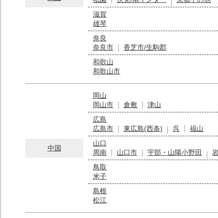
滋賀
雄琴
奈良
奈良市
香芝市/生駒郡
和歌山
和歌山市
岡山
岡山市
倉敷
津山
広島
広島市
東広島(西条)
呉
福山
山口
中国
周南
山口市
宇部・山陽小野田
鳥取
米子
島根
松江