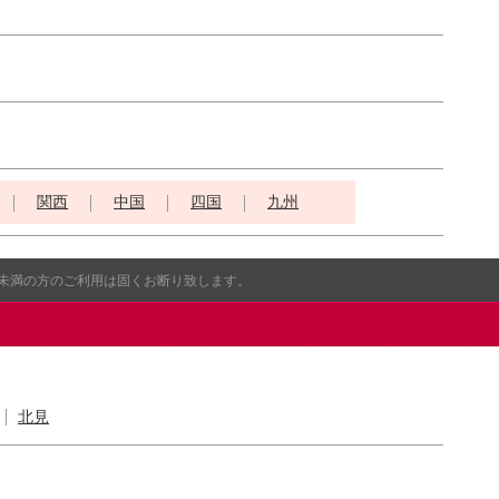
関西
中国
四国
九州
歳未満の方のご利用は固くお断り致します。
北見