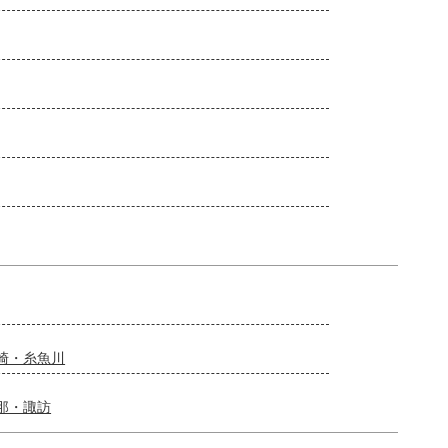
崎・糸魚川
那・諏訪