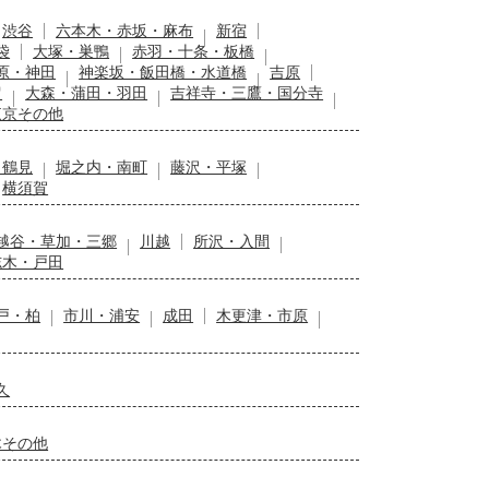
渋谷
六本木・赤坂・麻布
新宿
袋
大塚・巣鴨
赤羽・十条・板橋
原・神田
神楽坂・飯田橋・水道橋
吉原
留
大森・蒲田・羽田
吉祥寺・三鷹・国分寺
東京その他
・鶴見
堀之内・南町
藤沢・平塚
横須賀
越谷・草加・三郷
川越
所沢・入間
志木・戸田
戸・柏
市川・浦安
成田
木更津・市原
久
木その他