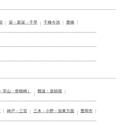
部
栄・新栄・千早
千種今池
豊橋
・堂山・曾根崎）
難波・道頓堀
石
神戸・三宮
三木・小野・加東方面
豊岡市