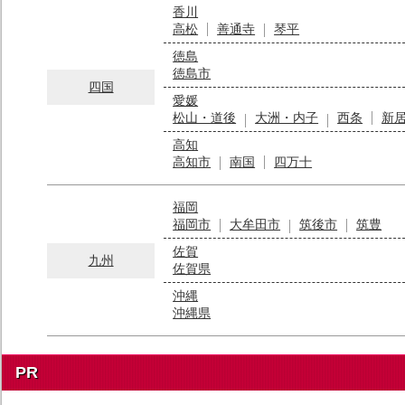
香川
高松
善通寺
琴平
徳島
徳島市
四国
愛媛
松山・道後
大洲・内子
西条
新
高知
高知市
南国
四万十
福岡
福岡市
大牟田市
筑後市
筑豊
佐賀
九州
佐賀県
沖縄
沖縄県
PR