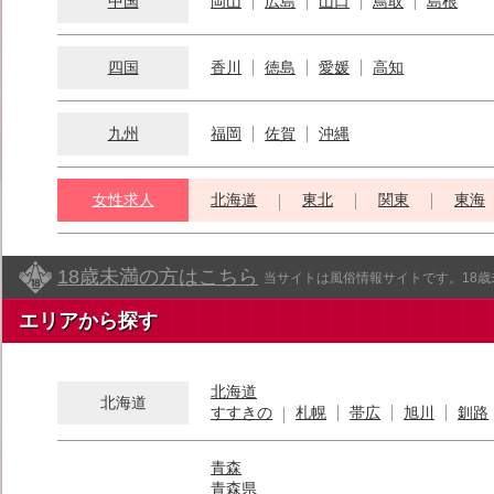
中国
岡山
広島
山口
鳥取
島根
四国
香川
徳島
愛媛
高知
九州
福岡
佐賀
沖縄
女性求人
北海道
東北
関東
東海
18歳未満の方はこちら
当サイトは風俗情報サイトです。18
エリアから探す
北海道
北海道
すすきの
札幌
帯広
旭川
釧路
青森
青森県