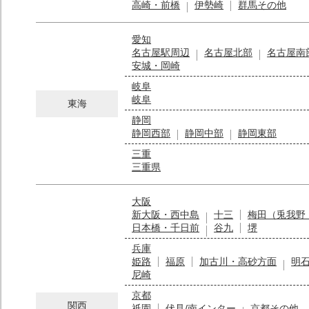
高崎・前橋
伊勢崎
群馬その他
愛知
名古屋駅周辺
名古屋北部
名古屋南
安城・岡崎
岐阜
岐阜
東海
静岡
静岡西部
静岡中部
静岡東部
三重
三重県
大阪
新大阪・西中島
十三
梅田（兎我野
日本橋・千日前
谷九
堺
兵庫
姫路
福原
加古川・高砂方面
明
尼崎
京都
関西
祇園
伏見/南インター
京都その他