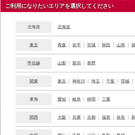
ご利用になりたいエリアを選択してください
北海道
北海道
東北
青森
岩手
宮城
秋田
山形
甲信越
山梨
新潟
長野
関東
東京
神奈川
埼玉
千葉
茨城
東海
愛知
岐阜
静岡
三重
関西
大阪
兵庫
京都
滋賀
奈良